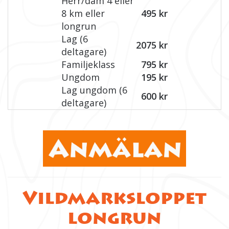
Herr/dam 4 eller
8 km eller
495 kr
longrun
Lag (6
2075 kr
deltagare)
Familjeklass
795 kr
Ungdom
195 kr
Lag ungdom (6
600 kr
deltagare)
Vildmarksloppet
longrun