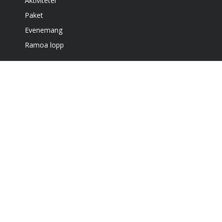
Aktiviteter
Paket
Evenemang
Ramoa lopp
Boende
Café & grill
Om oss
Bra att veta
Få vårt nyhetsbrev