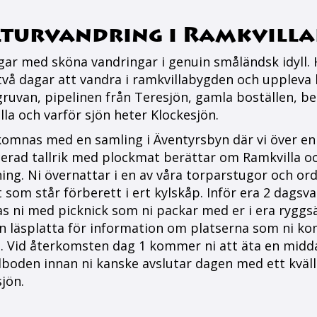
turvandring i Ramkvill
gar med sköna vandringar i genuin småländsk idyll
två dagar att vandra i ramkvillabygden och uppleva
rgruvan, pipelinen från Teresjön, gamla boställen, b
la och varför sjön heter Klockesjön.
komnas med en samling i Äventyrsbyn där vi över en 
erad tallrik med plockmat berättar om Ramkvilla o
ing. Ni övernattar i en av våra torparstugor och or
 som står förberett i ert kylskåp. Inför era 2 dagsv
as ni med picknick som ni packar med er i era ryggs
n läsplatta för information om platserna som ni k
. Vid återkomsten dag 1 kommer ni att äta en midda
boden innan ni kanske avslutar dagen med ett kväl
sjön.