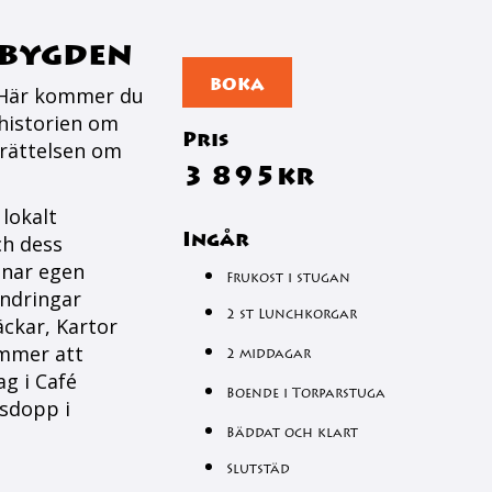
abygden
BOKA
. Här kommer du
 historien om
Pris
erättelsen om
3 895kr
lokalt
Ingår
ch dess
dnar egen
Frukost i stugan
andringar
2 st Lunchkorgar
äckar, Kartor
ommer att
2 middagar
g i Café
Boende i Torparstuga
lsdopp i
Bäddat och klart
Slutstäd