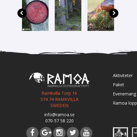
Aktiviteter
Paket
Ramkvilla Torp 16
Evenemang
574 74 RAMKVILLA
Ramoa lopp
SWEDEN
info@ramoa.se
070-57 58 220