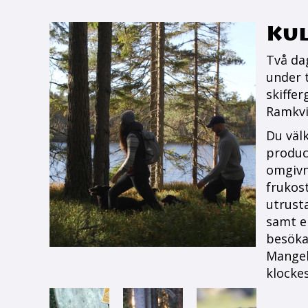
Kul
Två da
under 
skiffe
Ramkvil
Du väl
produc
omgivn
frukost
utrust
samt e
besöka
Mangel
klocke