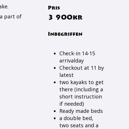
ake.
Pris
a part of
3 900kr
Inbegriffen
Check-in 14-15
arrivalday
Checkout at 11 by
latest
two kayaks to get
there (including a
short instruction
if needed)
Ready made beds
a double bed,
two seats and a