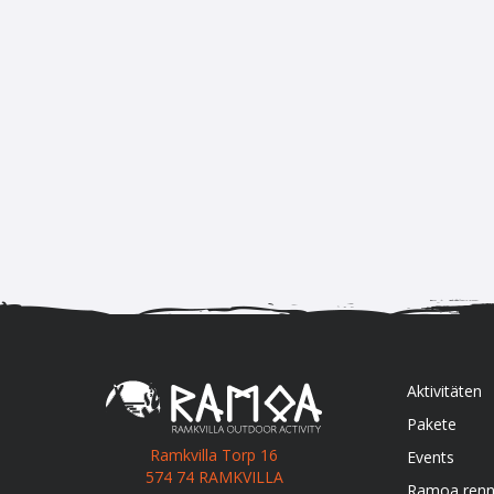
Aktivitäten
Pakete
Ramkvilla Torp 16
Events
574 74 RAMKVILLA
Ramoa ren