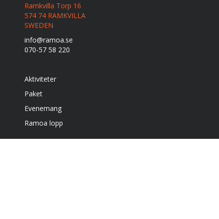
Ramkvilla Torp 16
574 74 RAMKVILLA
SWEDEN
info@ramoa.se
070-57 58 220
Aktiviteter
Paket
Evenemang
Ramoa lopp
Boende
Café & grill
Om oss
Bra att veta
Få vårt nyhetsbrev