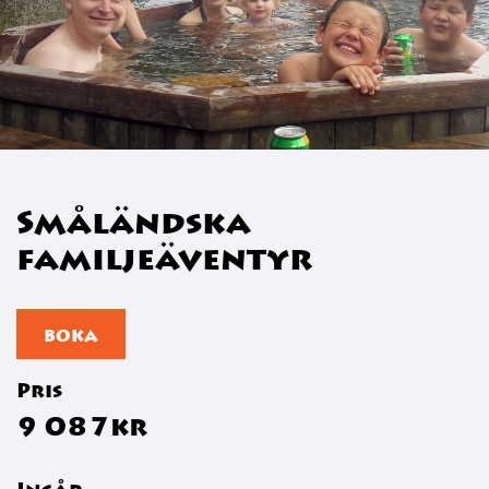
Småländska
familjeäventyr
BOKA
Pris
9 087kr