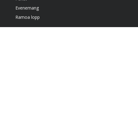
Evenemang
Ramoa lopp
Boende
Café & grill
Om oss
Bra att veta
Få vårt nyhetsbrev