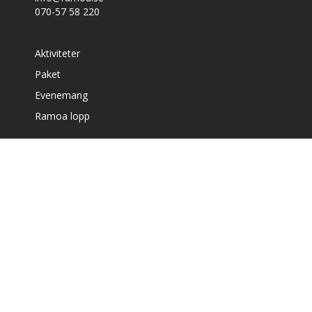
070-57 58 220
Aktiviteter
Paket
Evenemang
Ramoa lopp
Boende
Café & grill
Om oss
Bra att veta
Få vårt nyhetsbrev