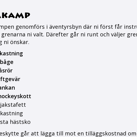
mkamp
pen genomförs i äventyrsbyn där ni först får instr
grenarna ni valt. Därefter går ni runt och väljer gre
g ni önskar.
kastning
lbåge
åsrör
ftgevär
ankan
hockeyskott
jakstafett
lkastning
sta hästsko
skytte går att lägga till mot en tilläggskostnad om 