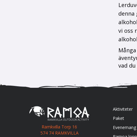
Lerduv
denna 
alkoho
vi oss 
alkohol
Många a
äventyr
vad du 
Aktiviteter
Paket
Ramkvilla Torp 16
Evenemang
574 74 RAMKVILLA
Ramoa lopp