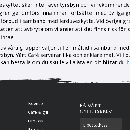
eskyttet sker inte i äventyrsbyn och vi rekommendera
gren genomförs innan man fortsätter med övriga gr
lförbud i samband med lerduveskytte. Vid övriga gr
rätten att avbryta om vi anser att det finns risk för 
intag.
v våra grupper väljer till en måltid i samband med 
sbyn. Vårt Café serverar fika och enklare mat. Vill d
kan beställa om du skulle vilja äta en bit hittar du
h
Boende
Få vårt
nyhetsbrev
Café & grill
Om oss
Bra att veta