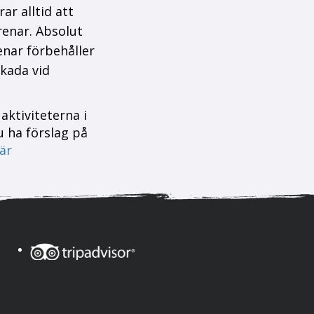
r alltid att
enar. Absolut
enar förbehåller
skada vid
aktiviteterna i
u ha förslag på
är