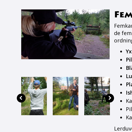
Fe
Femkam
de fem 
ordnin
Yx
Pi
Bl
Lu
Pl
Is
Ka
Pi
Ka
Lerduve