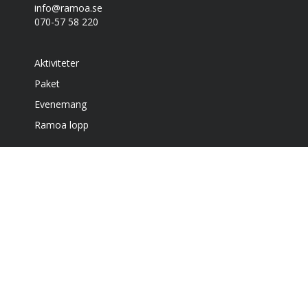
info@ramoa.se
070-57 58 220
Aktiviteter
Paket
Evenemang
Ramoa lopp
Boende
Café & grill
Om oss
Bra att veta
Få vårt nyhetsbrev