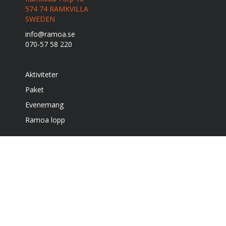
574 74 RAMKVILLA
SWEDEN
info@ramoa.se
070-57 58 220
Aktiviteter
Paket
Evenemang
Ramoa lopp
Boende
Café & grill
Om oss
Bra att veta
Få vårt nyhetsbrev