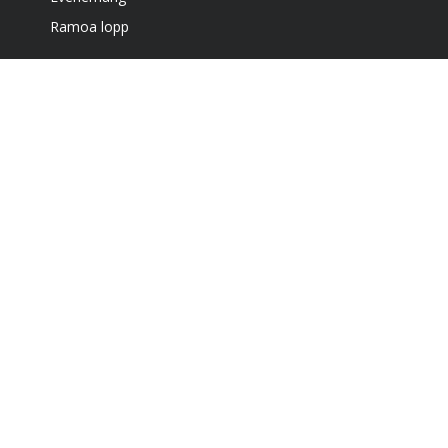
Ramoa lopp
Boende
Café & grill
Om oss
Bra att veta
Få vårt nyhetsbrev