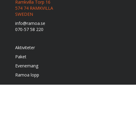
Ramkvilla Torp 16
574 74 RAMKVILLA
SWEDEN
info@ramoa.se
070-57 58 220
Aktiviteter
Paket
Evenemang
Ramoa lopp
Boende
Café & grill
Om oss
Bra att veta
Få vårt nyhetsbrev