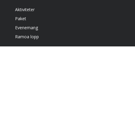
Aktiviteter
Paket
Evenemang
Ramoa lopp
Boende
Café & grill
Om oss
Bra att veta
Få vårt nyhetsbrev