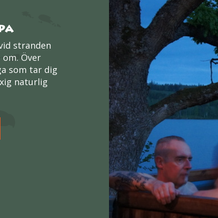
pa
 vid stranden
t om. Över
ga som tar dig
xig naturlig