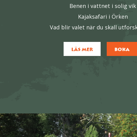
Benen i vattnet i solig vik
Kajaksafari i Örken
Vad blir valet när du skall utfors
LÄS MER
BOKA