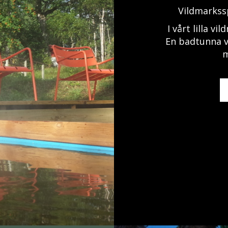
Vildmarkss
I vårt lilla v
En badtunna vi
m