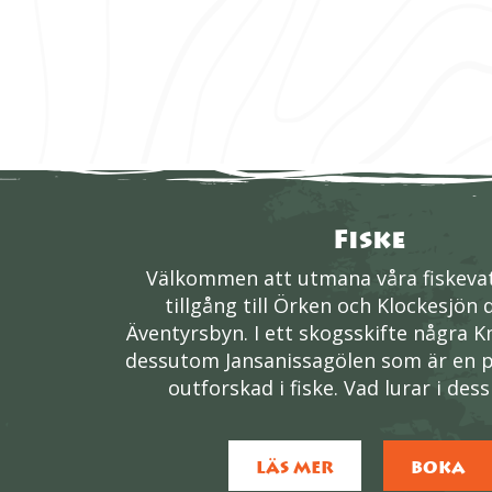
Fiske
Välkommen att utmana våra fiskevat
tillgång till Örken och Klockesjön d
Äventyrsbyn. I ett skogsskifte några K
dessutom Jansanissagölen som är en p
outforskad i fiske. Vad lurar i des
LÄS MER
BOKA