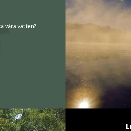
ka våra vatten?
L