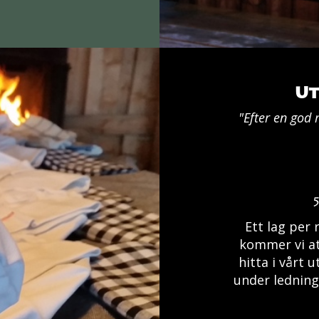
Ut
"Efter en god
Ett
l
a
g
p
e
r
kommer vi at
hitta i vårt 
under ledning