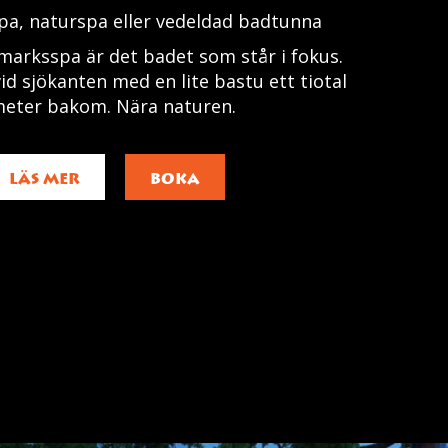
pa, naturspa eller vedeldad badtunna
ildmarksspa är det badet som står i fokus.
d sjökanten med en lite bastu ett tiotal
eter bakom. Nära naturen.
LÄS MER
BOKA