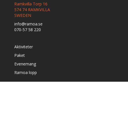
Ramkvilla Torp 16
574 74 RAMKVILLA
SWEDEN
info@ramoa.se
070-57 58 220
Aktiviteter
Paket
Evenemang
Ramoa lopp
Boende
Café & grill
Om oss
Bra att veta
Få vårt nyhetsbrev