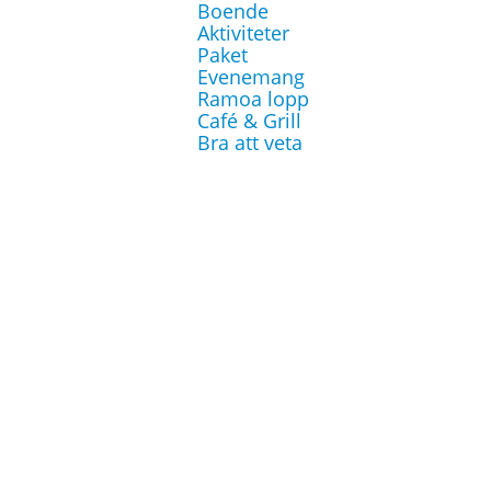
Boende
Aktiviteter
Paket
Evenemang
Ramoa lopp
Café & Grill
› Februari - 2014
Bra att veta
› Januari - 2014